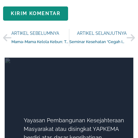
ARTIKEL SEBELUMNYA
ARTIKEL SELANJUTNYA
Mama-Mama Kelola Kebun: Tradisi Yang Melekat Hidup
Seminar Kesehatan “Cegah IMS di Kalangan Muda”, YAPKEMA Papua dan STT Walter Post Perkuat Kolaborasi
Yayasan Pembangunan Kesejahteraan
Masyarakat atau disingkat YAPKEMA
berdiri atas dasar keprihatinan