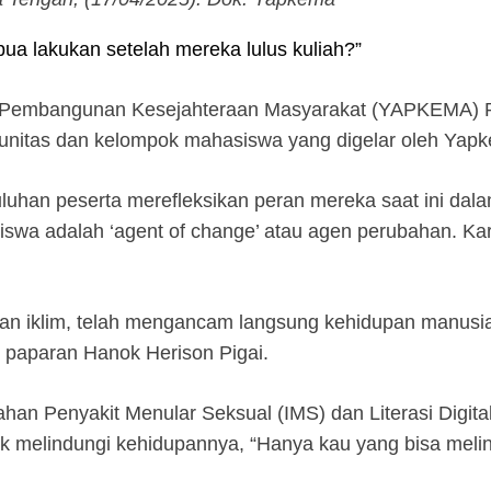
a lakukan setelah mereka lulus kuliah?”
san Pembangunan Kesejahteraan Masyarakat (YAPKEMA) P
itas dan kelompok mahasiswa yang digelar oleh Yapke
luhan peserta merefleksikan peran mereka saat ini dal
a adalah ‘agent of change’ atau agen perubahan. Kare
han iklim, telah mengancam langsung kehidupan manusia
n paparan Hanok Herison Pigai.
ahan Penyakit Menular Seksual (IMS) dan Literasi Digi
k melindungi kehidupannya, “Hanya kau yang bisa meli