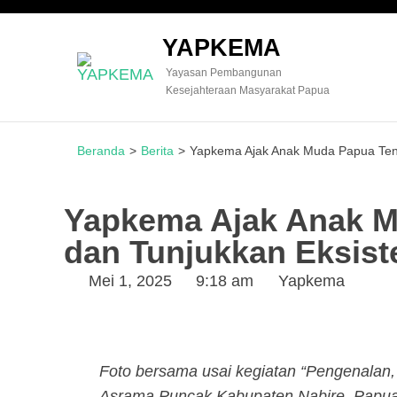
YAPKEMA
Yayasan Pembangunan
Kesejahteraan Masyarakat Papua
Beranda
>
Berita
>
Yapkema Ajak Anak Muda Papua Teng
Yapkema Ajak Anak M
dan Tunjukkan Eksist
Mei 1, 2025
9:18 am
Yapkema
Foto bersama usai kegiatan “Pengenalan,
Asrama Puncak Kabupaten Nabire, Papua