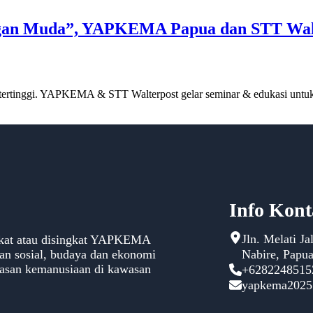
gan Muda”, YAPKEMA Papua dan STT Walte
ertinggi. YAPKEMA & STT Walterpost gelar seminar & edukasi untuk
Info Kon
Jln. Melati J
kat atau disingkat YAPKEMA
alan sosial, budaya dan ekonomi
Nabire, Papu
ndasan kemanusiaan di kawasan
+6282248515
yapkema202