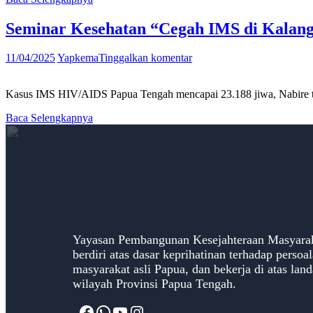
Seminar Kesehatan “Cegah IMS di Kalan
11/04/2025
Yapkema
Tinggalkan komentar
Kasus IMS HIV/AIDS Papua Tengah mencapai 23.188 jiwa, Nabire t
Baca Selengkapnya
Yayasan Pembangunan Kesejahteraan Masyara
berdiri atas dasar keprihatinan terhadap perso
masyarakat asli Papua, dan bekerja di atas la
wilayah Provinsi Papua Tengah.