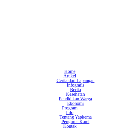
Home
Artikel
Cerita dari Lapangan
Infografis
Berita
Kesehatan
Pendidikan Warga
Ekonomi
Program
Info
Tentang Yapkema
Pengurus Kami
Kontak