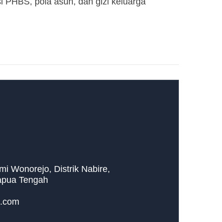
 PHBS, pola asuh, dan gizi keluarga
umi Wonorejo, Distrik Nabire,
apua Tengah
.com