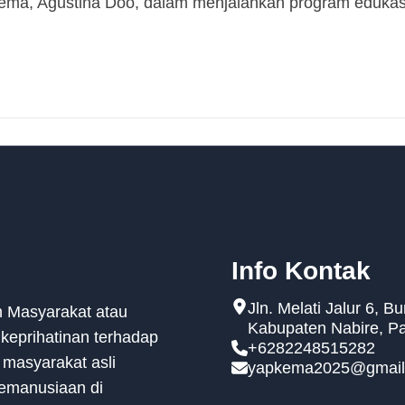
ema, Agustina Doo, dalam menjalankan program edukasi
Info Kontak
Jln. Melati Jalur 6, B
 Masyarakat atau
Kabupaten Nabire, P
keprihatinan terhadap
+6282248515282
 masyarakat asli
yapkema2025@gmail
kemanusiaan di