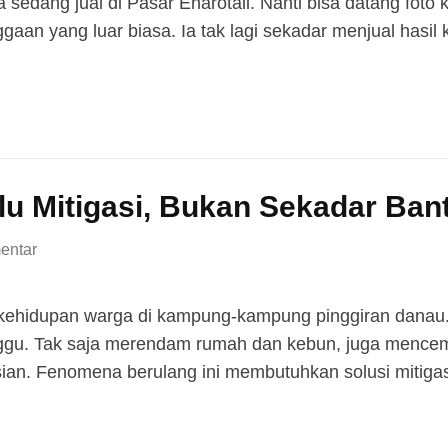
edang jual di Pasar Enarotali. Nanti bisa datang foto k
aan yang luar biasa. Ia tak lagi sekadar menjual hasil
lu Mitigasi, Bukan Sekadar Ba
entar
kehidupan warga di kampung-kampung pinggiran danau. 
nggu. Tak saja merendam rumah dan kebun, juga mencem
sian. Fenomena berulang ini membutuhkan solusi mitiga