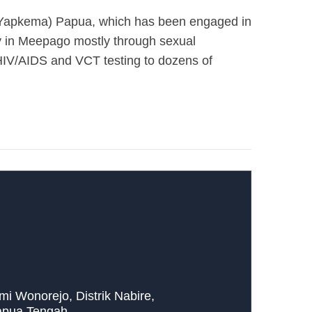
(Yapkema) Papua, which has been engaged in
ly in Meepago mostly through sexual
f HIV/AIDS and VCT testing to dozens of
umi Wonorejo, Distrik Nabire,
apua Tengah