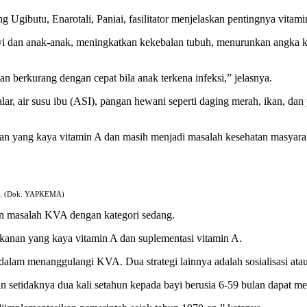
Ugibutu, Enarotali, Paniai, fasilitator menjelaskan pentingnya vitami
yi dan anak-anak, meningkatkan kekebalan tubuh, menurunkan angka ke
an berkurang dengan cepat bila anak terkena infeksi,” jelasnya.
lar, air susu ibu (ASI), pangan hewani seperti daging merah, ikan, da
yang kaya vitamin A dan masih menjadi masalah kesehatan masyarakat 
cing. (Dok. YAPKEMA)
an masalah KVA dengan kategori sedang.
anan yang kaya vitamin A dan suplementasi vitamin A.
alam menanggulangi KVA. Dua strategi lainnya adalah sosialisasi atau p
 setidaknya dua kali setahun kepada bayi berusia 6-59 bulan dapat me