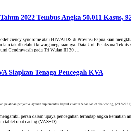
 Tahun 2022 Tembus Angka 50.011 Kasus, 9
odeficiency syndrome atau HIV/AIDS di Provinsi Papua kian mengkha
 lain tak diketahui kewarganegaraannya. Data Unit Pelaksana Teknis
bumi Cendrawasih pada Tri Wulan III 30 …
n VA Siapkan Tenaga Pencegah KVA
elatihan penyedia layanan suplementasi kapsul vitamin A dan tablet obat cacing, (2/12/2021) 
gambil peran dalam upaya pencegahan terhadap angka kematian anak 
an tablet obat cacing (VAS+D).