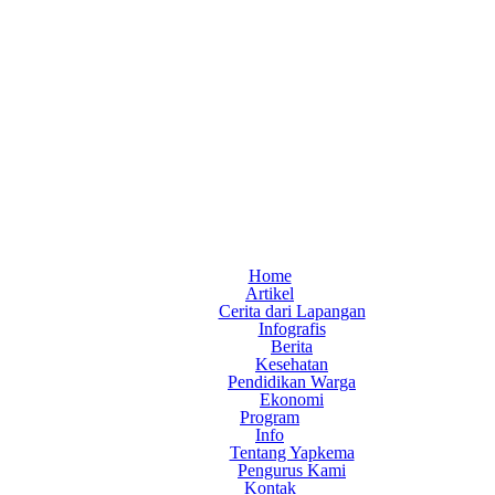
Home
Artikel
Cerita dari Lapangan
Infografis
Berita
Kesehatan
Pendidikan Warga
Ekonomi
Program
Info
Tentang Yapkema
Pengurus Kami
Kontak