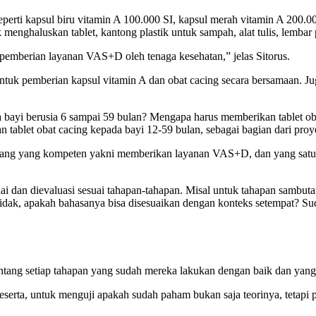
erti kapsul biru vitamin A 100.000 SI, kapsul merah vitamin A 200.000
ntuk menghaluskan tablet, kantong plastik untuk sampah, alat tulis, le
 pemberian layanan VAS+D oleh tenaga kesehatan,” jelas Sitorus.
 untuk pemberian kapsul vitamin A dan obat cacing secara bersamaan. 
 bayi berusia 6 sampai 59 bulan? Mengapa harus memberikan tablet ob
ablet obat cacing kepada bayi 12-59 bulan, sebagai bagian dari proyek
i orang yang kompeten yakni memberikan layanan VAS+D, dan yang satu
dan dievaluasi sesuai tahapan-tahapan. Misal untuk tahapan sambutan
idak, apakah bahasanya bisa disesuaikan dengan konteks setempat? Sud
ntang setiap tahapan yang sudah mereka lakukan dengan baik dan yang m
peserta, untuk menguji apakah sudah paham bukan saja teorinya, tetapi p