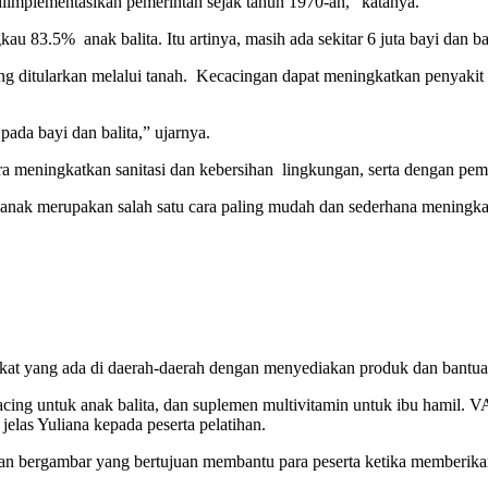
diimplementasikan pemerintah sejak tahun 1970-an,” katanya.
 83.5% anak balita. Itu artinya, masih ada sekitar 6 juta bayi dan bali
g ditularkan melalui tanah. Kecacingan dapat meningkatkan penyakit i
ada bayi dan balita,” ujarnya.
a meningkatkan sanitasi dan kebersihan lingkungan, serta dengan pemb
anak merupakan salah satu cara paling mudah dan sederhana meningkat
akat yang ada di daerah-daerah dengan menyediakan produk dan bantuan
ing untuk anak balita, dan suplemen multivitamin untuk ibu hamil. 
jelas Yuliana kepada peserta pelatihan.
pedoman bergambar yang bertujuan membantu para peserta ketika membe