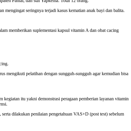
paten Paniai, dan staf Yapkema. Total 12 orang.
 mengingat seringnya terjadi kasus kematian anak bayi dan balita.
alam memberikan suplementasi kapsul vitamin A dan obat cacing
cing.
 harus mengikuti pelatihan dengan sungguh-sungguh agar kemudian bisa
am kegiatan itu yakni demonstrasi peragaan pemberian layanan vitamin
nsi.
si, serta dilakukan penilaian pengetahuan VAS+D (post test) sebelum