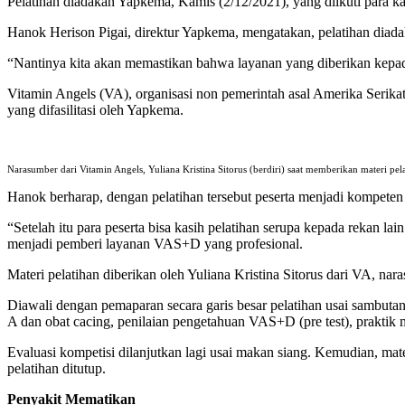
Pelatihan diadakan Yapkema, Kamis (2/12/2021), yang diikuti para k
Hanok Herison Pigai, direktur Yapkema, mengatakan, pelatihan diada
“Nantinya kita akan memastikan bahwa layanan yang diberikan kepad
Vitamin Angels (VA), organisasi non pemerintah asal Amerika Serik
yang difasilitasi oleh Yapkema.
Narasumber dari Vitamin Angels, Yuliana Kristina Sitorus (berdiri) saat memberikan materi 
Hanok berharap, dengan pelatihan tersebut peserta menjadi kompeten
“Setelah itu para peserta bisa kasih pelatihan serupa kepada rekan 
menjadi pemberi layanan VAS+D yang profesional.
Materi pelatihan diberikan oleh Yuliana Kristina Sitorus dari VA, n
Diawali dengan pemaparan secara garis besar pelatihan usai sambutan
A dan obat cacing, penilaian pengetahuan VAS+D (pre test), prakti
Evaluasi kompetisi dilanjutkan lagi usai makan siang. Kemudian, mate
pelatihan ditutup.
Penyakit Mematikan