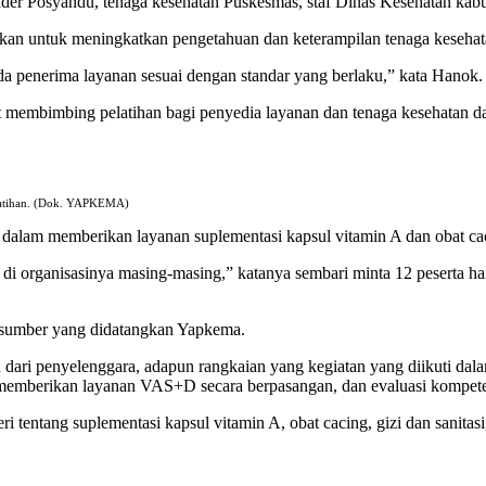
ader Posyandu, tenaga kesehatan Puskesmas, staf Dinas Kesehatan kabu
kan untuk meningkatkan pengetahuan dan keterampilan tenaga kesehatan
a penerima layanan sesuai dengan standar yang berlaku,” kata Hanok.
at membimbing pelatihan bagi penyedia layanan dan tenaga kesehatan d
pelatihan. (Dok. YAPKEMA)
 dalam memberikan layanan suplementasi kapsul vitamin A dan obat ca
lain di organisasinya masing-masing,” katanya sembari minta 12 peserta
arasumber yang didatangkan Yapkema.
 dari penyelenggara, adapun rangkaian yang kegiatan yang diikuti dal
k memberikan layanan VAS+D secara berpasangan, dan evaluasi kompete
ri tentang suplementasi kapsul vitamin A, obat cacing, gizi dan sanita