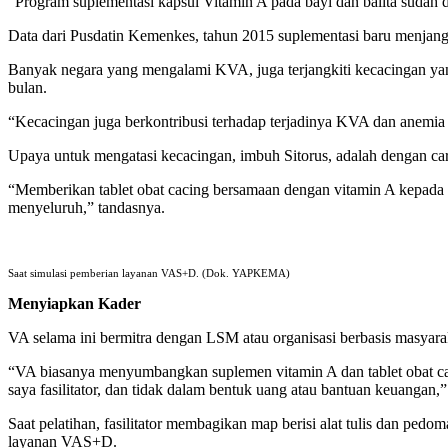
“Program suplementasi kapsul Vitamin A pada bayi dan balita sudah 
Data dari Pusdatin Kemenkes, tahun 2015 suplementasi baru menjangkau
Banyak negara yang mengalami KVA, juga terjangkiti kecacingan yan
bulan.
“Kecacingan juga berkontribusi terhadap terjadinya KVA dan anemia p
Upaya untuk mengatasi kecacingan, imbuh Sitorus, adalah dengan car
“Memberikan tablet obat cacing bersamaan dengan vitamin A kepada 
menyeluruh,” tandasnya.
Saat simulasi pemberian layanan VAS+D. (Dok. YAPKEMA)
Menyiapkan Kader
VA selama ini bermitra dengan LSM atau organisasi berbasis masyar
“VA biasanya menyumbangkan suplemen vitamin A dan tablet obat cac
saya fasilitator, dan tidak dalam bentuk uang atau bantuan keuangan,” 
Saat pelatihan, fasilitator membagikan map berisi alat tulis dan 
layanan VAS+D.