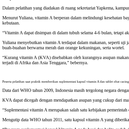
Dalam pelatihan yang diadakan di ruang sekretariat Yapkema, kampung 
Menurut Yuliana, vitamin A berperan dalam melindungi kesehatan ba
kebutaan.
“Vitamin A dapat disimpan di dalam tubuh selama 4-6 bulan, tetapi ak
Yuliana menyebutkan vitamin A terdapat dalam makanan, seperti uji ja
buah-buahan berwarna merah dan orange kekuningan, serta wortel.
“Kurang vitamin A (KVA) disebabkan oleh kurangnya asupan makanan 
terjadi di Afrika dan Asia Tenggara,” bebernya.
Peserta pelatihan saat praktik memberikan suplementasi kapsul vitamin A dan tablet obat ca
Data dari WHO tahun 2009, Indonesia masih tergolong negara deng
KVA dapat dicegah dengan mendapatkan asupan yang cukup dari mak
“Suplementasi vitamin A merupakan salah satu kebijakan pemerintah d
Mengutip data WHO tahun 2011, satu kapsul vitamin A yang diberikan